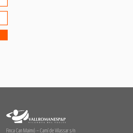
Finca Can Maimó – Camí de Vilassar s/n