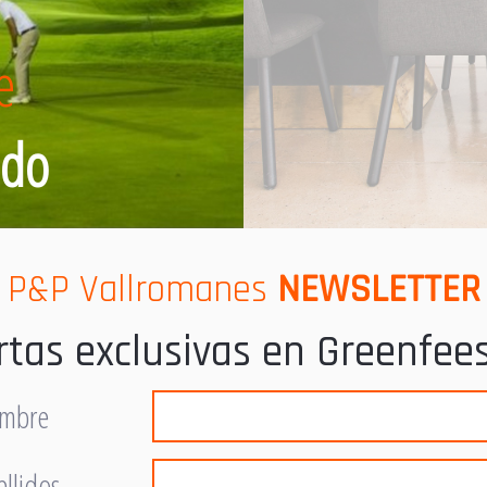
e
ado
P&P Vallromanes
NEWSLETTER
ertas exclusivas en Greenfees
mbre
ellidos