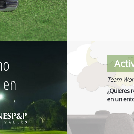
no
Acti
s en
Team Worki
¿Quieres r
en un ento