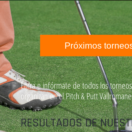
Próximos torneo
Entra e infórmate de todos los torneos 
organizan en el Pitch & Putt Vallromane
RESULTADOS DE NUEST