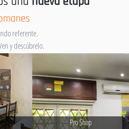
mos una
nueva etapa
lromanes
endo referente.
Ven y descúbrelo.
Pro Shop