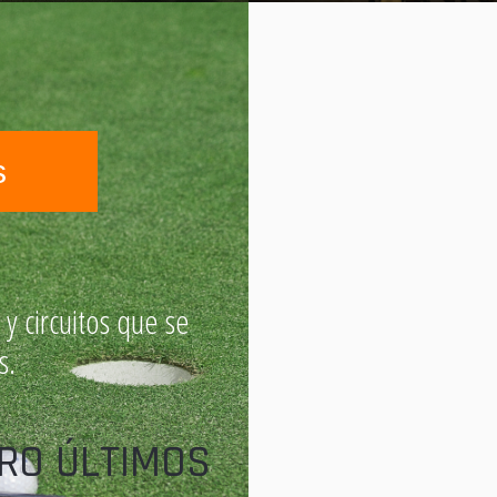
s
y circuitos que se
s.
RO ÚLTIMOS