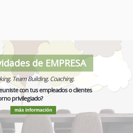
vidades de EMPRESA
ng. Team Building. Coaching.
euniste con tus empleados o clientes
rno privilegiado?
más información