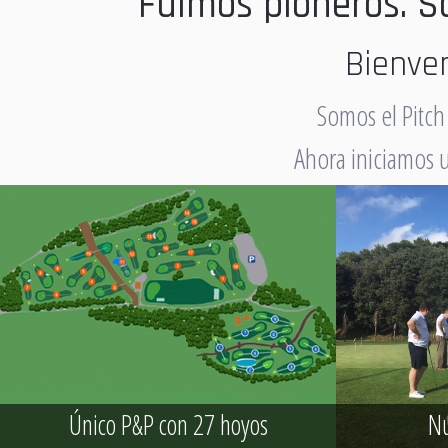
Fuimos pioneros. 
Bienve
Somos el Pitch
Ahora iniciamos 
Único P&P con 27 hoyos
Nu