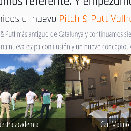
Somos referente. Y empeza
nidos al nuevo
Pitch & Putt Val
 & Putt más antiguo de Catalunya y continuamos si
una nueva etapa con ilusión y un nuevo concepto. 
estra academia
Can Maimó