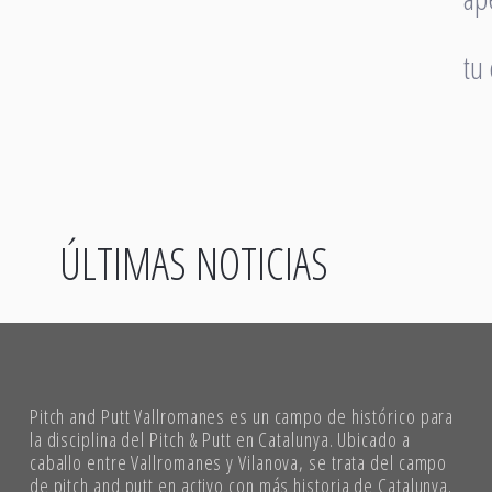
tu
ÚLTIMAS NOTICIAS
Pitch and Putt Vallromanes es un campo de histórico para
la disciplina del Pitch & Putt en Catalunya. Ubicado a
caballo entre Vallromanes y Vilanova, se trata del campo
de pitch and putt en activo con más historia de Catalunya.