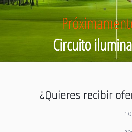
Próximament
Circuito ilumin
¿Quieres recibir of
no
ap