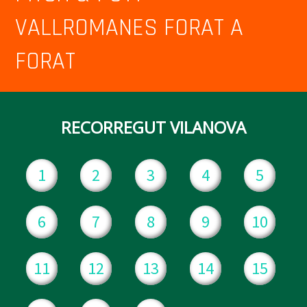
VALLROMANES FORAT A
FORAT
RECORREGUT VILANOVA
1
2
3
4
5
6
7
8
9
10
11
12
13
14
15