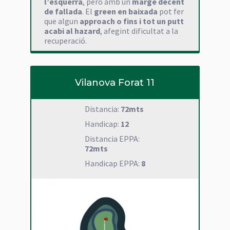
l’esquerra
, però amb un
marge decent
de fallada
. El
green en baixada
pot fer
que algun
approach o fins i tot un putt
acabi al hazard
, afegint dificultat a la
recuperació.
Vilanova Forat 11
Distancia:
72mts
Handicap:
12
Distancia EPPA:
72mts
Handicap EPPA:
8