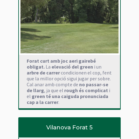
Forat curt amb joc aeri gairebé
obligat.
La
elevació del green
i un
arbre de carrer
condicionen el cop, fent
que la millor opció sigui jugar per sobre.
Cal anar amb compte de
no passar-se
de llarg
, ja que el
rough és complicat
i
el
green té una caiguda pronunciada
cap a la carrer
.
Vilanova Forat 5