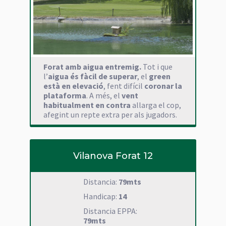
Forat amb aigua entremig.
Tot i que
l’
aigua és fàcil de superar
, el
green
està en elevació
, fent difícil
coronar la
plataforma
. A més, el
vent
habitualment en contra
allarga el cop,
afegint un repte extra per als jugadors.
Vilanova Forat 12
Distancia:
79mts
Handicap:
14
Distancia EPPA:
79mts