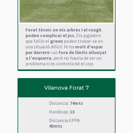
Forat tècnic on els arbres i el rough
poden complicar el joc.
Els jugadors
que fallin el
green
poden trobar-se en
una situació difícil. Hi ha
molt d’espai
per darrere
i un
fora de límits allunyat
a l’esquerra
, però no hauria de ser un
problema si es controla bé el cop.
Vilanova Forat 7
Distancia:
74mts
Handicap:
13
Distancia EPPA:
45mts